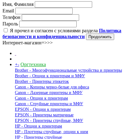
Имя, Фамилия
Email
Телефон
Пароль
Я прочел и согласен с условиями раздела
Политика
безопасности и конфиденциальности
Продолжить
Интернет-магазин=>>>
+
-
Оргтехника
Brother - Многофункциональные устройства и принтеры
Brother - Опции к принтерам и МФУ
Brother - Принтеры этикеток
Canon - Копиры черно-белые для офиса
Canon - Лазерные принтеры и МФУ
Canon - Опции к принтерам
Canon - Струйные принтеры и МФУ
EPSON - Опции к принтерам
EPSON - Принтеры матричные
EPSON - Принтеры струйные, МФУ
HP - Опции к принтерам
HP - Плоттеры струйные, опции к ним
HP - Принтеры струйные