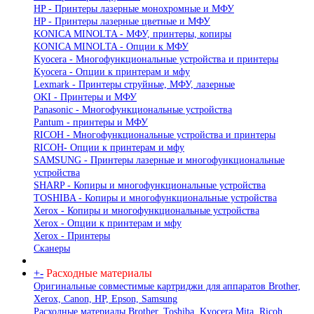
HP - Принтеры лазерные монохромные и МФУ
HP - Принтеры лазерные цветные и МФУ
KONICA MINOLTA - МФУ, принтеры, копиры
KONICA MINOLTA - Опции к МФУ
Kyocera - Многофункциональные устройства и принтеры
Kyocera - Опции к принтерам и мфу
Lexmark - Принтеры струйные, МФУ, лазерные
OKI - Принтеры и МФУ
Panasonic - Многофункциональные устройства
Pantum - принтеры и МФУ
RICOH - Многофункциональные устройства и принтеры
RICOH- Опции к принтерам и мфу
SAMSUNG - Принтеры лазерные и многофункциональные
устройства
SHARP - Копиры и многофункциональные устройства
TOSHIBA - Копиры и многофункциональные устройства
Xerox - Копиры и многофункциональные устройства
Xerox - Опции к принтерам и мфу
Xerox - Принтеры
Сканеры
+
-
Расходные материалы
Оригинальные совместимые картриджи для аппаратов Brother,
Xerox, Canon, HP, Epson, Samsung
Расходные материалы Brother, Toshiba, Kyocera Mita, Ricoh,