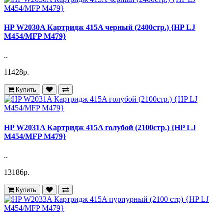
HP W2030A Картридж 415A черный (2400стр.) {HP LJ
M454/MFP M479}
..
11428р.
Купить
HP W2031A Картридж 415A голубой (2100стр.) {HP LJ
M454/MFP M479}
..
13186р.
Купить