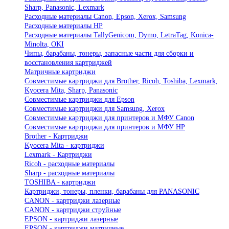
Sharp, Panasonic, Lexmark
Расходные материалы Canon, Epson, Xerox, Samsung
Расходные материалы HP
Расходные материалы TallyGenicom, Dymo, LetraTag, Konica-
Minolta, OKI
Чипы, барабаны, тонеры, запасные части для сборки и
восстановления картриджей
Матричные картриджи
Совместимые картриджи для Brother, Ricoh, Toshiba, Lexmark,
Kyocera Mita, Sharp, Panasonic
Совместимые картриджи для Epson
Совместимые картриджи для Samsung, Xerox
Совместимые картриджи для принтеров и МФУ Canon
Совместимые картриджи для принтеров и МФУ HP
Brother - Картриджи
Kyocera Mita - картриджи
Lexmark - Картриджи
Ricoh - расходные материалы
Sharp - расходные материалы
TOSHIBA - картриджи
Картриджи, тонеры, пленки, барабаны для PANASONIC
CANON - картриджи лазерные
CANON - картриджи струйные
EPSON - картриджи лазерные
EPSON - картриджи матричные