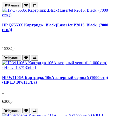
Купить
HP Q7553X Картридж ,Black{LaserJet P2015, Black, (7000
стр.)}
..
15384р.
Купить
HP W1106A Картридж 106A лазерный черный (1000 стр)
{HP LJ 107/135/La}
..
6300р.
Купить