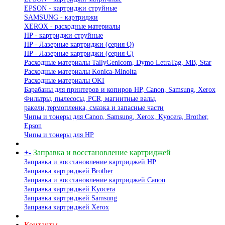
EPSON - картриджи струйные
SAMSUNG - картриджи
XEROX - расходные материалы
HP - картриджи струйные
HP - Лазерные картриджи (серия Q)
HP - Лазерные картриджи (серия С)
Расходные материалы TallyGenicom, Dymo LetraTag, MB, Star
Расходные материалы Konica-Minolta
Расходные материалы OKI
Барабаны для принтеров и копиров HP, Canon, Samsung, Xerox
Фильтры, пылесосы, PCR, магнитные валы,
ракели,термопленка, смазка и запасные части
Чипы и тонеры для Canon, Samsung, Xerox, Kyocera, Brother,
Epson
Чипы и тонеры для HP
+
-
Заправка и восстановление картриджей
Заправка и восстановление картриджей HP
Заправка картриджей Brother
Заправка и восстановление картриджей Canon
Заправка картриджей Kyocera
Заправка картриджей Samsung
Заправка картриджей Xerox
Контакты