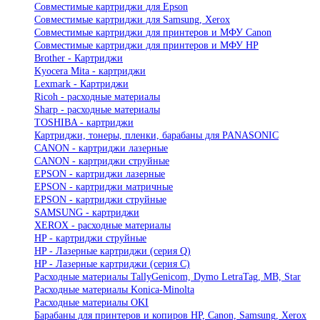
Совместимые картриджи для Epson
Совместимые картриджи для Samsung, Xerox
Совместимые картриджи для принтеров и МФУ Canon
Совместимые картриджи для принтеров и МФУ HP
Brother - Картриджи
Kyocera Mita - картриджи
Lexmark - Картриджи
Ricoh - расходные материалы
Sharp - расходные материалы
TOSHIBA - картриджи
Картриджи, тонеры, пленки, барабаны для PANASONIC
CANON - картриджи лазерные
CANON - картриджи струйные
EPSON - картриджи лазерные
EPSON - картриджи матричные
EPSON - картриджи струйные
SAMSUNG - картриджи
XEROX - расходные материалы
HP - картриджи струйные
HP - Лазерные картриджи (серия Q)
HP - Лазерные картриджи (серия С)
Расходные материалы TallyGenicom, Dymo LetraTag, MB, Star
Расходные материалы Konica-Minolta
Расходные материалы OKI
Барабаны для принтеров и копиров HP, Canon, Samsung, Xerox