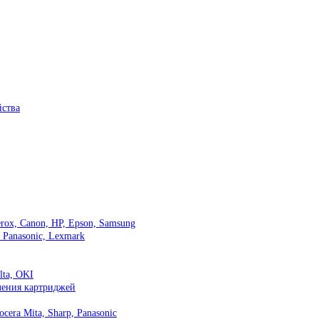
ства
ox, Canon, HP, Epson, Samsung
, Panasonic, Lexmark
lta, OKI
вления картриджей
cera Mita, Sharp, Panasonic