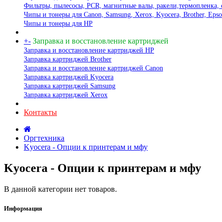
Фильтры, пылесосы, PCR, магнитные валы, ракели,термопленка, 
Чипы и тонеры для Canon, Samsung, Xerox, Kyocera, Brother, Eps
Чипы и тонеры для HP
+
-
Заправка и восстановление картриджей
Заправка и восстановление картриджей HP
Заправка картриджей Brother
Заправка и восстановление картриджей Canon
Заправка картриджей Kyocera
Заправка картриджей Samsung
Заправка картриджей Xerox
Контакты
Оргтехника
Kyocera - Опции к принтерам и мфу
Kyocera - Опции к принтерам и мфу
В данной категории нет товаров.
Информация