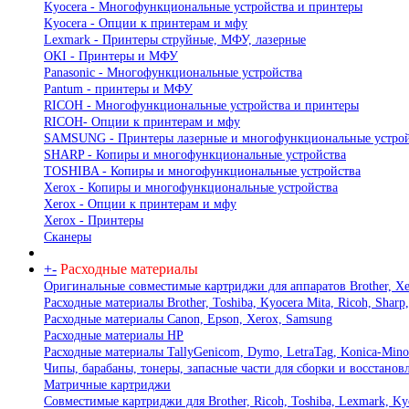
Kyocera - Многофункциональные устройства и принтеры
Kyocera - Опции к принтерам и мфу
Lexmark - Принтеры струйные, МФУ, лазерные
OKI - Принтеры и МФУ
Panasonic - Многофункциональные устройства
Pantum - принтеры и МФУ
RICOH - Многофункциональные устройства и принтеры
RICOH- Опции к принтерам и мфу
SAMSUNG - Принтеры лазерные и многофункциональные устрой
SHARP - Копиры и многофункциональные устройства
TOSHIBA - Копиры и многофункциональные устройства
Xerox - Копиры и многофункциональные устройства
Xerox - Опции к принтерам и мфу
Xerox - Принтеры
Сканеры
+
-
Расходные материалы
Оригинальные совместимые картриджи для аппаратов Brother, Xer
Расходные материалы Brother, Toshiba, Kyocera Mita, Ricoh, Sharp
Расходные материалы Canon, Epson, Xerox, Samsung
Расходные материалы HP
Расходные материалы TallyGenicom, Dymo, LetraTag, Konica-Mino
Чипы, барабаны, тонеры, запасные части для сборки и восстано
Матричные картриджи
Совместимые картриджи для Brother, Ricoh, Toshiba, Lexmark, Kyo