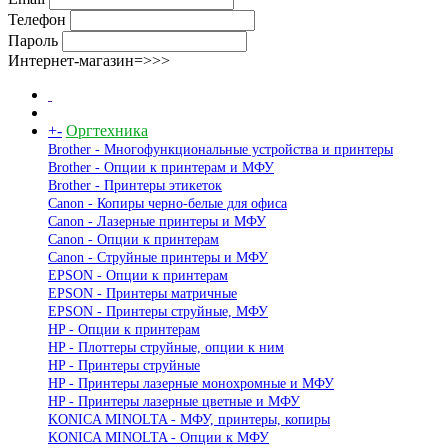
Телефон
Пароль
Интернет-магазин=>>>
+
-
Оргтехника
Brother - Многофункциональные устройства и принтеры
Brother - Опции к принтерам и МФУ
Brother - Принтеры этикеток
Canon - Копиры черно-белые для офиса
Canon - Лазерные принтеры и МФУ
Canon - Опции к принтерам
Canon - Струйные принтеры и МФУ
EPSON - Опции к принтерам
EPSON - Принтеры матричные
EPSON - Принтеры струйные, МФУ
HP - Опции к принтерам
HP - Плоттеры струйные, опции к ним
HP - Принтеры струйные
HP - Принтеры лазерные монохромные и МФУ
HP - Принтеры лазерные цветные и МФУ
KONICA MINOLTA - МФУ, принтеры, копиры
KONICA MINOLTA - Опции к МФУ