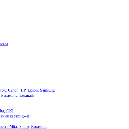
ства
ox, Canon, HP, Epson, Samsung
, Panasonic, Lexmark
lta, OKI
вления картриджей
cera Mita, Sharp, Panasonic