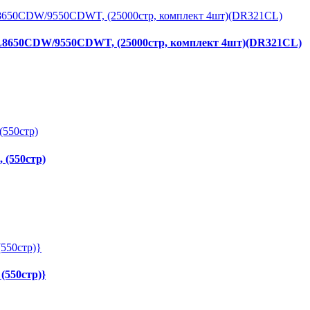
650CDW/9550CDWT, (25000стр, комплект 4шт)(DR321CL)
 (550стр)
(550стр)}