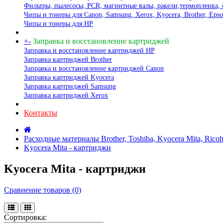
Фильтры, пылесосы, PCR, магнитные валы, ракели,термопленка, 
Чипы и тонеры для Canon, Samsung, Xerox, Kyocera, Brother, Eps
Чипы и тонеры для HP
+
-
Заправка и восстановление картриджей
Заправка и восстановление картриджей HP
Заправка картриджей Brother
Заправка и восстановление картриджей Canon
Заправка картриджей Kyocera
Заправка картриджей Samsung
Заправка картриджей Xerox
Контакты
Расходные материалы Brother, Toshiba, Kyocera Mita, Ricoh
Kyocera Mita - картриджи
Kyocera Mita - картриджи
Сравнение товаров (0)
Сортировка: